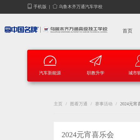
手机版
|
乌鲁木齐万通汽车学校
首页
汽车新能源
职教升学
城市
主页
/
图看万通
/
赛事活动
/
2024元
2024元宵喜乐会