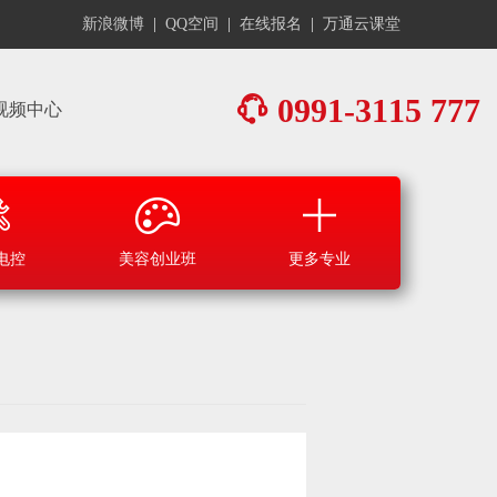
新浪微博
|
QQ空间
|
在线报名
|
万通云课堂
0991-3115 777
视频中心
电控
美容创业班
更多专业