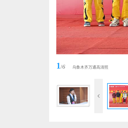
1
/
6
乌鲁木齐万通高清照